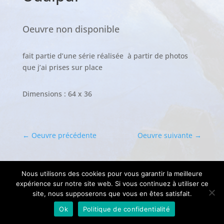
Oeuvre non disponible
fait partie d’une série réalisée à partir de photos
que j’ai prises sur place
Dimensions : 64 x 36
←
Oeuvre précédente
Oeuvre suivante
→
Nous utilisons des cookies pour vous garantir la meilleure
expérience sur notre site web. Si vous continuez à utiliser ce
site, nous supposerons que vous en êtes satisfait.
Ok
Politique de confidentialité
® Pascal Langevin -
Mentions Légales