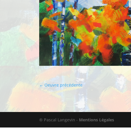
←
Oeuvre précédente
® Pascal Langevin -
Mentions Légales