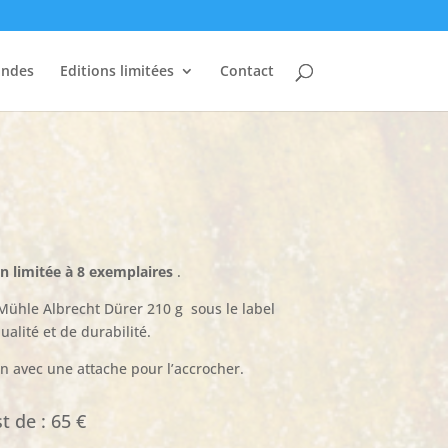
andes
Editions limitées
Contact
on limitée à 8 exemplaires
.
Mühle Albrecht Dürer 210 g sous le label
alité et de durabilité.
on avec une attache pour l’accrocher.
t de : 65 €